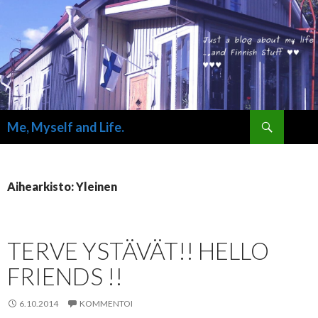
Haku
Me, Myself and Life.
SIIRRY SISÄLTÖÖN
Aihearkisto: Yleinen
TERVE YSTÄVÄT!! HELLO
FRIENDS !!
6.10.2014
KOMMENTOI