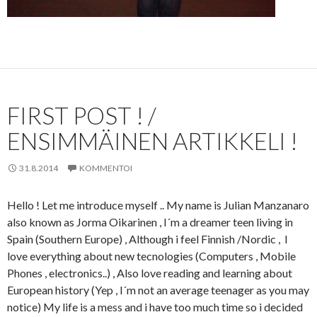
FIRST POST ! /
ENSIMMÄINEN ARTIKKELI !
31.8.2014
KOMMENTOI
Hello ! Let me introduce myself .. My name is Julian Manzanaro
also known as Jorma Oikarinen , I´m a dreamer teen living in
Spain (Southern Europe) , Although i feel Finnish /Nordic , I
love everything about new tecnologies (Computers , Mobile
Phones , electronics..) , Also love reading and learning about
European history (Yep , I´m not an average teenager as you may
notice) My life is a mess and i have too much time so i decided