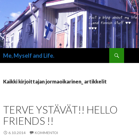
Haku
Me, Myself and Life.
SIIRRY SISÄLTÖÖN
Kaikki kirjoittajan jormaoikarinen_ artikkelit
TERVE YSTÄVÄT!! HELLO
FRIENDS !!
6.10.2014
KOMMENTOI