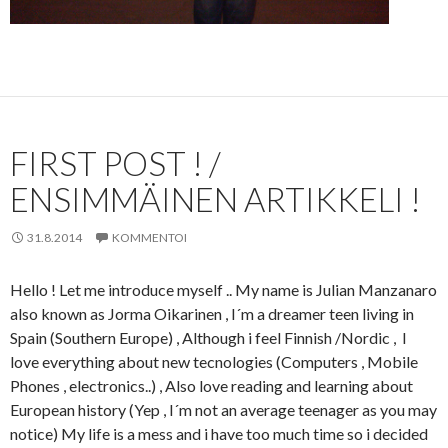
FIRST POST ! /
ENSIMMÄINEN ARTIKKELI !
31.8.2014
KOMMENTOI
Hello ! Let me introduce myself .. My name is Julian Manzanaro
also known as Jorma Oikarinen , I´m a dreamer teen living in
Spain (Southern Europe) , Although i feel Finnish /Nordic , I
love everything about new tecnologies (Computers , Mobile
Phones , electronics..) , Also love reading and learning about
European history (Yep , I´m not an average teenager as you may
notice) My life is a mess and i have too much time so i decided